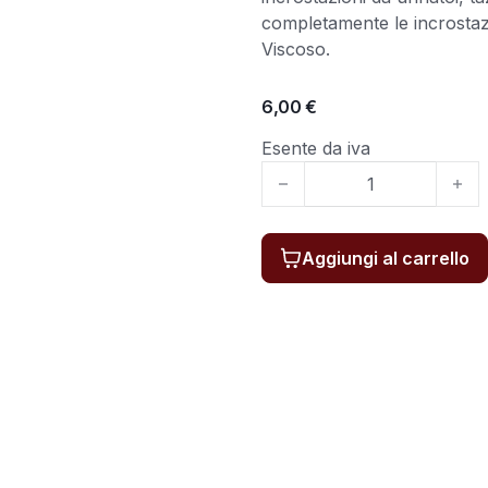
completamente le incrosta
Viscoso.
6,00
€
Esente da iva
Deta 550 900ML NEW quan
Aggiungi al carrello