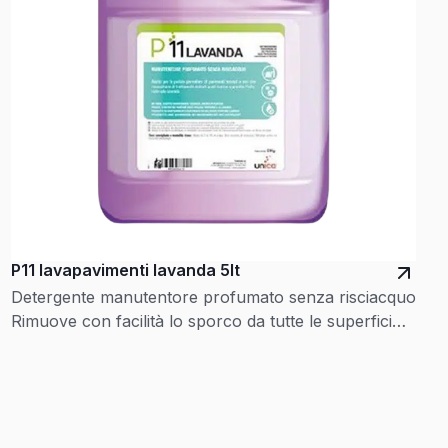
P11 lavapavimenti lavanda 5lt
Detergente manutentore profumato senza risciacquo
Rimuove con facilità lo sporco da tutte le superfici
lavabili Indicato per pavimenti che necessitano
trattamenti delicati Non intacca cere