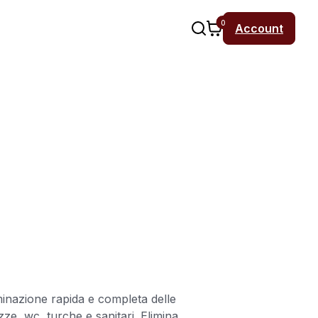
0
Account
iminazione rapida e completa delle
zze, wc, turche e sanitari. Elimina