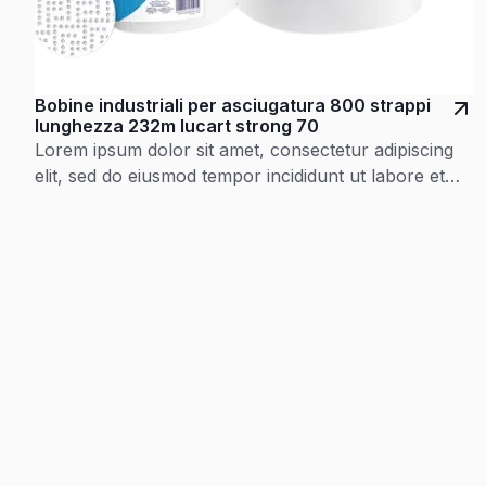
Bobine industriali per asciugatura 800 strappi
lunghezza 232m lucart strong 70
Lorem ipsum dolor sit amet, consectetur adipiscing
elit, sed do eiusmod tempor incididunt ut labore et
dolore magna aliqua. Ut enim ad minim veniam, quis
nostrud exercitation ullamco laboris nisi ut aliquip ex
ea commodo consequat. Duis aute irure dolor in
reprehenderit in voluptate velit esse cillum dolore eu
fugiat nulla pariatur. Excepteur sint occaecat…